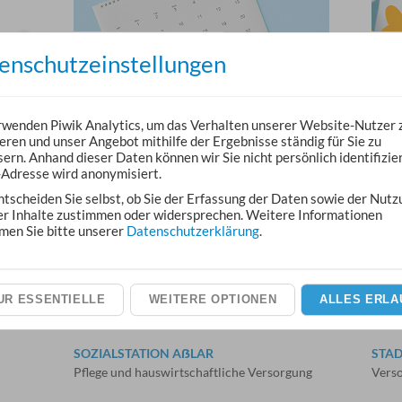
TERMINVEREINBARUNG
BÜR
enschutzeinstellungen
Bequem online einen Termin vereinbaren
Fund
rwenden Piwik Analytics, um das Verhalten unserer Website-Nutzer 
eren und unser Angebot mithilfe der Ergebnisse ständig für Sie zu
ern. Anhand dieser Daten können wir Sie nicht persönlich identifizie
-Adresse wird anonymisiert.
VERANSTALTUNGEN
KITA
ntscheiden Sie selbst, ob Sie der Erfassung der Daten sowie der Nutz
er Inhalte zustimmen oder widersprechen. Weitere Informationen
Feste, Märkte, Konzerte und Theater
in Aß
men Sie bitte unserer
Datenschutzerklärung
.
UR ESSENTIELLE
WEITERE OPTIONEN
ALLES ERLA
SOZIALSTATION AẞLAR
STA
Pflege und hauswirtschaftliche Versorgung
Verso