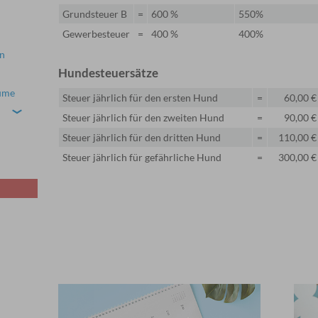
Grundsteuer B
=
600 %
550%
Gewerbesteuer
=
400 %
400%
in
Hundesteuersätze
äume
Steuer jährlich für den ersten Hund
=
60,00 €
›
Steuer jährlich für den zweiten Hund
=
90,00 €
Steuer jährlich für den dritten Hund
=
110,00 €
Steuer jährlich für gefährliche Hund
=
300,00 €