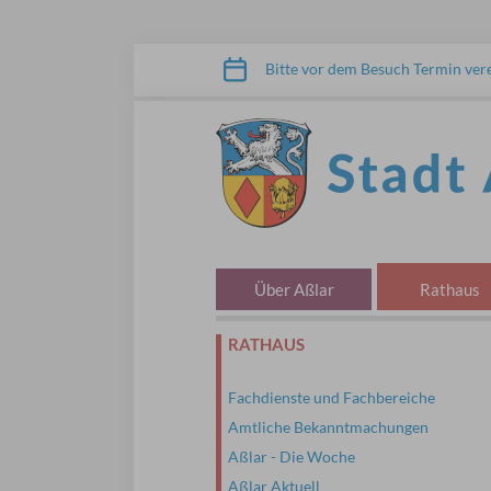
Zum Inhalt springen
Bitte vor dem Besuch Termin ver
STADT ASSLAR
Über Aßlar
Rathaus
RATHAUS
Fachdienste und Fachbereiche
Amtliche Bekanntmachungen
Aßlar - Die Woche
Aßlar Aktuell