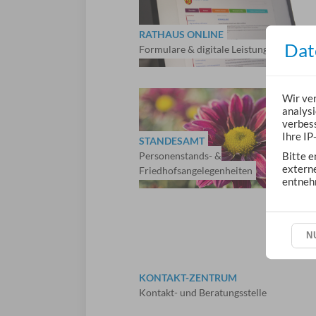
RATHAUS ONLINE
Dat
Formulare & digitale Leistungen
Wir ve
analysi
verbess
Ihre IP
STANDESAMT
Personenstands- &
Bitte e
extern
Friedhofsangelegenheiten
entneh
N
KONTAKT-ZENTRUM
Kontakt- und Beratungsstelle