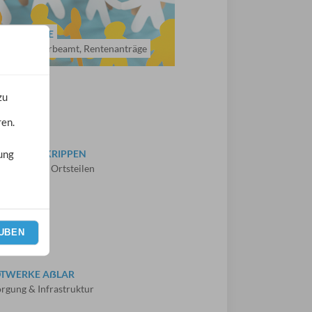
GERSERVICE
büro, Gewerbeamt, Rentenanträge
zu
ren.
S, HORTE, KRIPPEN
ung
lar und den Ortsteilen
UBEN
DTWERKE AẞLAR
rgung & Infrastruktur