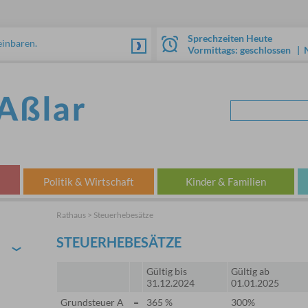
Sprechzeiten Heute
einbaren.
Vormittags: geschlossen | 
Politik & Wirtschaft
Kinder & Familien
Rathaus > Steuerhebesätze
STEUERHEBESÄTZE
›
Gültig bis
Gültig ab
31.12.2024
01.01.2025
Grundsteuer A
=
365 %
300%