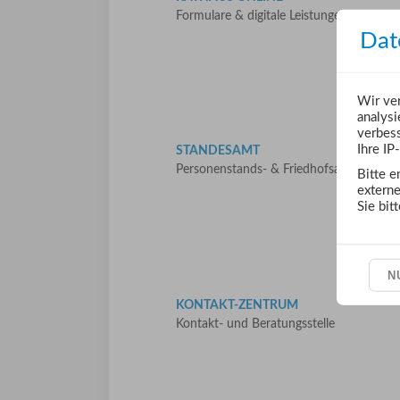
Formulare & digitale Leistungen
Dat
Wir ver
analysi
verbess
Ihre IP
STANDESAMT
Personenstands- & Friedhofsangelegenhe
Bitte e
extern
Sie bit
N
KONTAKT-ZENTRUM
Kontakt- und Beratungsstelle