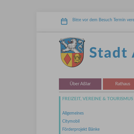
Zum Inhalt springen
Bitte vor dem Besuch Termin vere
STADT ASSLAR
Über Aßlar
Rathaus
FREIZEIT, VEREINE & TOURISMUS
Allgemeines
Citymobil
Förderprojekt Bänke