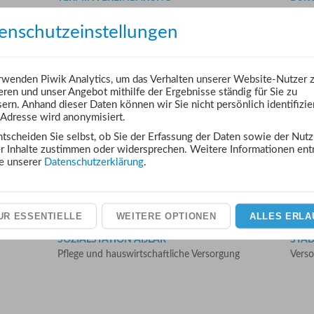
Bequem online einen Termin vereinbaren
Fund
enschutzeinstellungen
wenden Piwik Analytics, um das Verhalten unserer Website-Nutzer 
eren und unser Angebot mithilfe der Ergebnisse ständig für Sie zu
ern. Anhand dieser Daten können wir Sie nicht persönlich identifizie
-Adresse wird anonymisiert.
VERANSTALTUNGEN
KITA
iten
Feste, Märkte, Konzerte und Theater
in Aß
ntscheiden Sie selbst, ob Sie der Erfassung der Daten sowie der Nut
er Inhalte zustimmen oder widersprechen. Weitere Informationen en
te unserer
Datenschutzerklärung
.
UR ESSENTIELLE
WEITERE OPTIONEN
ALLES ERLA
SOZIALSTATION AẞLAR
STA
Pflege und hauswirtschaftliche Versorgung
Verso