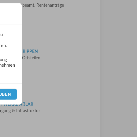
büro, Gewerbeamt, Rentenanträge
zu
ren.
S, HORTE, KRIPPEN
lar und den Ortsteilen
zung
tnehmen
UBEN
DTWERKE AẞLAR
rgung & Infrastruktur