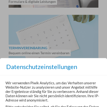
Formulare & digitale Leistungen
TERMINVEREINBARUNG
Bequem online einen Termin vereinbaren
Datenschutzeinstellungen
Wir verwenden Piwik Analytics, um das Verhalten unserer
Website-Nutzer zu analysieren und unser Angebot mithilfe
der Ergebnisse ständig für Sie zu verbessern. Anhand dieser
Daten können wir Sie nicht persönlich identifizieren. Ihre IP-
BÜRGERSERVICE
Adresse wird anonymisiert.
Fundbüro, Gewerbeamt, Rentenanträge
Bitte entscheiden Sie selbst, ob Sie der Erfassung der Daten