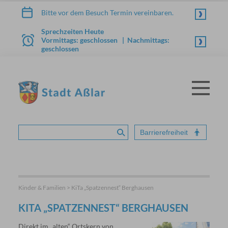
Zum Inhalt springen
Bitte vor dem Besuch Termin vereinbaren.
Sprechzeiten Heute
Vormittags: geschlossen | Nachmittags:
geschlossen
Menü
STADT ASSLAR
Barrierefreiheit
Suche absenden
Kinder & Familien > KiTa „Spatzennest“ Berghausen
KITA „SPATZENNEST“ BERGHAUSEN
Direkt im „alten“ Ortskern von