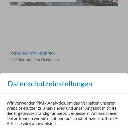
KITAS, HORTE, KRIPPEN
in Aßlar und den Ortsteilen
Datenschutzeinstellungen
Wir verwenden Piwik Analytics, um das Verhalten unserer
Website-Nutzer zu analysieren und unser Angebot mithilfe
der Ergebnisse ständig für Sie zu verbessern. Anhand dieser
KONTAKT-ZENTRUM
Daten können wir Sie nicht persönlich identifizieren. Ihre IP-
Kontakt- und Beratungsstelle
Adresse wird anonymisiert.