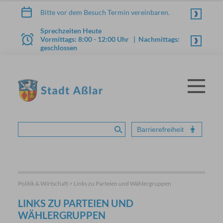
Zum Inhalt springen
Bitte vor dem Besuch Termin vereinbaren.
Sprechzeiten Heute
Vormittags: 8:00 - 12:00 Uhr | Nachmittags:
geschlossen
Menü
STADT ASSLAR
Barrierefreiheit
Suche absenden
Politik & Wirtschaft > Links zu Parteien und Wählergruppen
LINKS ZU PARTEIEN UND
WÄHLERGRUPPEN