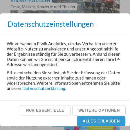
VERANSTALTUNGEN
Feste, Märkte, Konzerte und Theater
Datenschutzeinstellungen
Wir verwenden Piwik Analytics, um das Verhalten unserer
Website-Nutzer zu analysieren und unser Angebot mithilfe
der Ergebnisse ständig für Sie zu verbessern. Anhand dieser
Daten können wir Sie nicht persönlich identifizieren. Ihre IP-
KITAS, HORTE, KRIPPEN
Adresse wird anonymisiert.
in Aßlar und den Ortsteilen
Bitte entscheiden Sie selbst, ob Sie der Erfassung der Daten
sowie der Nutzung externer Inhalte zustimmen oder
widersprechen. Weitere Informationen entnehmen Sie bitte
unserer
Datenschutzerklärung
.
NUR ESSENTIELLE
WEITERE OPTIONEN
ALLES ERLAUBEN
KONTAKT-ZENTRUM