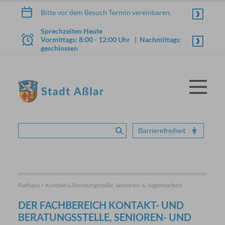
Zum Inhalt springen
Bitte vor dem Besuch Termin vereinbaren.
Sprechzeiten Heute
Vormittags: 8:00 - 12:00 Uhr | Nachmittags:
geschlossen
Menü
STADT ASSLAR
Barrierefreiheit
Suche absenden
Rathaus > Kontakt & Beratungsstelle, Senioren- & Jugendarbeit
DER FACHBEREICH KONTAKT- UND
BERATUNGSSTELLE, SENIOREN- UND