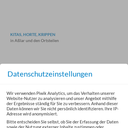
KITAS, HORTE, KRIPPEN
in Aßlar und den Ortsteilen
Datenschutzeinstellungen
Wir verwenden Piwik Analytics, um das Verhalten unserer
KONTAKT-ZENTRUM
Website-Nutzer zu analysieren und unser Angebot mithilfe
Kontakt- und Beratungsstelle
der Ergebnisse ständig für Sie zu verbessern. Anhand dieser
Daten können wir Sie nicht persönlich identifizieren. Ihre IP-
Adresse wird anonymisiert.
Bitte entscheiden Sie selbst, ob Sie der Erfassung der Daten
sowie der Nutzung externer Inhalte zustimmen oder