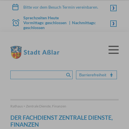
Zum Inhalt springen
Bitte vor dem Besuch Termin vereinbaren.
Sprechzeiten Heute
Vormittags: geschlossen | Nachmittags:
geschlossen
Menü
STADT ASSLAR
Barrierefreiheit
Suche absenden
Rathaus > Zentrale Dienste, Finanzen
DER FACHDIENST ZENTRALE DIENSTE,
FINANZEN