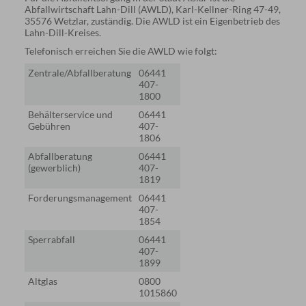
Abfallwirtschaft Lahn-Dill (AWLD), Karl-Kellner-Ring 47-49,
35576 Wetzlar, zuständig. Die AWLD ist ein Eigenbetrieb des
Lahn-Dill-Kreises.
Telefonisch erreichen Sie die AWLD wie folgt:
Zentrale/Abfallberatung
06441
407-
1800
Behälterservice und
06441
Gebühren
407-
1806
Abfallberatung
06441
(gewerblich)
407-
1819
Forderungsmanagement
06441
407-
1854
Sperrabfall
06441
407-
1899
Altglas
0800
1015860