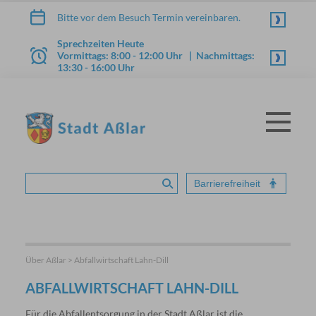
Zum Inhalt springen
Bitte vor dem Besuch Termin vereinbaren.
Sprechzeiten Heute
Vormittags: 8:00 - 12:00 Uhr | Nachmittags:
13:30 - 16:00 Uhr
Menü
STADT ASSLAR
Barrierefreiheit
Suche absenden
Über Aßlar > Abfallwirtschaft Lahn-Dill
ABFALLWIRTSCHAFT LAHN-DILL
Für die Abfallentsorgung in der Stadt Aßlar ist die