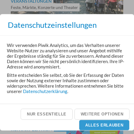
VERANSTALTUNGEN
Feste, Märkte, Konzerte und Theater
Datenschutzeinstellungen
Wir verwenden Piwik Analytics, um das Verhalten unserer
Website-Nutzer zu analysieren und unser Angebot mithilfe
der Ergebnisse ständig für Sie zu verbessern. Anhand dieser
Daten können wir Sie nicht persönlich identifizieren. Ihre IP-
KITAS, HORTE, KRIPPEN
Adresse wird anonymisiert.
in Aßlar und den Ortsteilen
Bitte entscheiden Sie selbst, ob Sie der Erfassung der Daten
sowie der Nutzung externer Inhalte zustimmen oder
widersprechen. Weitere Informationen entnehmen Sie bitte
unserer
Datenschutzerklärung
.
NUR ESSENTIELLE
WEITERE OPTIONEN
ALLES ERLAUBEN
KONTAKT-ZENTRUM