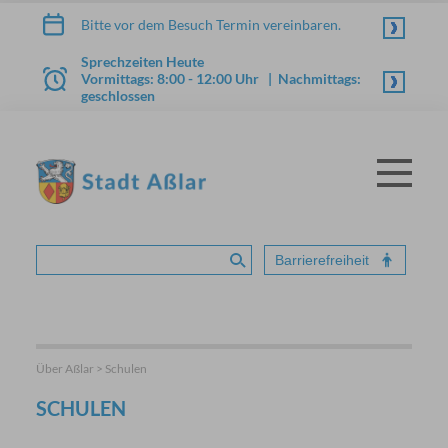
Zum Inhalt springen
Bitte vor dem Besuch Termin vereinbaren.
Sprechzeiten Heute
Vormittags: 8:00 - 12:00 Uhr | Nachmittags:
geschlossen
Menü
STADT ASSLAR
Barrierefreiheit
Suche absenden
Über Aßlar > Schulen
SCHULEN