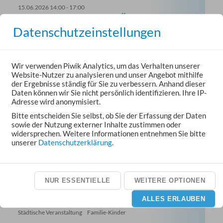
15.06.2026 14:00 - 17:00
MUSIKUNTERRICHT FÜR KINDER
Datenschutzeinstellungen
Städtische Veranstaltung
Sonstiges
Unser neues Angebot für Kinder zwischen 4 und 6 Jahren.
Am Glockenspiel und der Melodica werden erste Kenntnisse
erlangt.
Wir verwenden Piwik Analytics, um das Verhalten unserer
Info und Anmeldung unter 015735248472
Website-Nutzer zu analysieren und unser Angebot mithilfe
KuBa (Kultur im Backhaus), Bachstr. 39, 35614 Aßlar
der Ergebnisse ständig für Sie zu verbessern. Anhand dieser
Daten können wir Sie nicht persönlich identifizieren. Ihre IP-
Adresse wird anonymisiert.
16.06.2026 09:30 - 11:00
Bitte entscheiden Sie selbst, ob Sie der Erfassung der Daten
KRABBELGRUPPE ‚KUBABY‘
sowie der Nutzung externer Inhalte zustimmen oder
widersprechen. Weitere Informationen entnehmen Sie bitte
Städtische Veranstaltung
Familie-Kinder
unserer
Datenschutzerklärung
.
Info und Anmeldung unter 06441 803 269
KuBa (Kultur im Backhaus), Bachstr. 39, 35614 Aßlar
NUR ESSENTIELLE
WEITERE OPTIONEN
16.06.2026 15:15 - 18:30
ALLES ERLAUBEN
EARLY BIRDS
Städtische Veranstaltung
Familie-Kinder