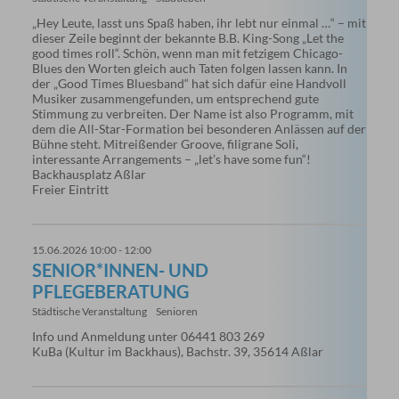
„Hey Leute, lasst uns Spaß haben, ihr lebt nur einmal …“ – mit
dieser Zeile beginnt der bekannte B.B. King-Song „Let the
good times roll“. Schön, wenn man mit fetzigem Chicago-
Blues den Worten gleich auch Taten folgen lassen kann. In
der „Good Times Bluesband“ hat sich dafür eine Handvoll
Musiker zusammengefunden, um entsprechend gute
Stimmung zu verbreiten. Der Name ist also Programm, mit
dem die All-Star-Formation bei besonderen Anlässen auf der
Bühne steht. Mitreißender Groove, filigrane Soli,
interessante Arrangements – „let’s have some fun“!
Backhausplatz Aßlar
Freier Eintritt
15.06.2026 10:00 - 12:00
SENIOR*INNEN- UND
PFLEGEBERATUNG
Städtische Veranstaltung
Senioren
Info und Anmeldung unter 06441 803 269
KuBa (Kultur im Backhaus), Bachstr. 39, 35614 Aßlar