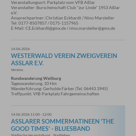
Veranstaltungsort: Parkplatz vom VFB Aßlar
Veranstalter: Burschenschaft Club "zur Linde" 1953 Aßlar
e.V.
Ansprechpartner: Christian Eckhardt / Nino Marsteller
Tel: 0177-8507857 / 0175-1157965
E-Mail: CE.Eckhardt@gmx.de / nino.marsteller@gmx.de
14.06.2026
WESTERWALD VEREIN ZWEIGVEREIN
ASSLAR E.V.
Vereine
Rundwanderung Weilburg
Tageswanderung, 10 Hm
Wanderführung: Gerholde Färber (Tel. 06443 3945)
Treffpunkt: VfB-Parkplatz Fahrgemeinschaften
14.06.2026 11:00 - 12:00
ASSLARER SOMMERMATINEEN 'THE G
OOD TIMES' - BLUESBAND
Städtische Veranstaltung
Stadtleben