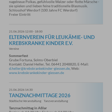
nagelneue Polkas, gefühlvolle Walzer oder flotte Märsche -
sie spielen und lieben feine traditionelle Blasmusik.
Schlosshof Werdorf (100 Jahre FC Werdorf)
Freier Eintritt
21.06.2026 12:00 - 18:00
ELTERNVEREIN FÜR LEUKÄMIE- UND
KREBSKRANKE KINDER E.V.
Vereine
Sommerfest
Grube Fortuna, Solms-Oberbiel
Kontakt: Daniel Heller, Tel. 06441 2048820, E-Mail:
d.heller@krebskrankekinder-giessen.de
, Web:
www.krebskrankekinder-giessen.de
21.06.2026 14:30
TANZNACHMITTAGE 2026
Städtische Veranstaltung
Tanzveranstaltung
Tanznachmittag in Aßlar