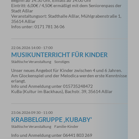
Beginn ab 14:30 Uhr, Einlass ab 14:00 Uhr
Eintritt: 6,00€ / 4,50€ ermäßigt mit dem Seniorenpass der
Stadt Aßlar
Veranstaltungsort: Stadthalle Aßlar, Mühlgrabenstraße 1,
35614 Aßlar
Infos unter: 0171 781 36 06
22.06.2026 14:00 - 17:00
MUSIKUNTERRICHT FÜR KINDER
Städtische Veranstaltung
Sonstiges
Unser neues Angebot für Kinder zwischen 4 und 6 Jahren.
Am Glockenspiel und der Melodica werden erste Kenntnisse
erlangt.
Info und Anmeldung unter 015735248472
KuBa (Kultur im Backhaus), Bachstr. 39, 35614 Aßlar
23.06.2026 09:30 - 11:00
KRABBELGRUPPE ‚KUBABY‘
Städtische Veranstaltung
Familie-Kinder
Info und Anmeldung unter 06441 803 269