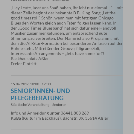
„Hey Leute, lasst uns Spaß haben, ihr lebt nur einmal …“ – mit
dieser Zeile beginnt der bekannte B.B. King-Song „Let the
good times roll“. Schön, wenn man mit fetzigem Chicago-
Blues den Worten gleich auch Taten folgen lassen kann. In
der „Good Times Bluesband“ hat sich dafür eine Handvoll
Musiker zusammengefunden, um entsprechend gute
Stimmung zu verbreiten. Der Name ist also Programm, mit
dem die All-Star-Formation bei besonderen Anlässen auf der
Bühne steht. Mitreißender Groove, filigrane Soli,
interessante Arrangements – „let’s have some fun“!
Backhausplatz Aßlar
Freier Eintritt
15.06.2026 10:00 - 12:00
SENIOR*INNEN- UND
PFLEGEBERATUNG
Städtische Veranstaltung
Senioren
Info und Anmeldung unter 06441 803 269
KuBa (Kultur im Backhaus), Bachstr. 39, 35614 Aßlar