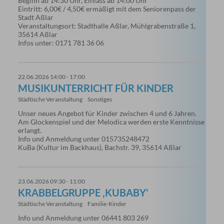
Beginn ab 14:30 Uhr, Einlass ab 14:00 Uhr
Eintritt: 6,00€ / 4,50€ ermäßigt mit dem Seniorenpass der
Stadt Aßlar
Veranstaltungsort: Stadthalle Aßlar, Mühlgrabenstraße 1,
35614 Aßlar
Infos unter: 0171 781 36 06
22.06.2026 14:00 - 17:00
MUSIKUNTERRICHT FÜR KINDER
Städtische Veranstaltung
Sonstiges
Unser neues Angebot für Kinder zwischen 4 und 6 Jahren.
Am Glockenspiel und der Melodica werden erste Kenntnisse
erlangt.
Info und Anmeldung unter 015735248472
KuBa (Kultur im Backhaus), Bachstr. 39, 35614 Aßlar
23.06.2026 09:30 - 11:00
KRABBELGRUPPE ‚KUBABY‘
Städtische Veranstaltung
Familie-Kinder
Info und Anmeldung unter 06441 803 269