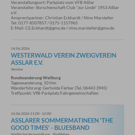
Veranstaltungsort: Parkplatz vom VFB Aßlar
Veranstalter: Burschenschaft Club "zur Linde" 1953 Aßlar
e.V.
Ansprechpartner: Christian Eckhardt / Nino Marsteller
Tel: 0177-8507857 / 0175-1157965
E-Mail: CE.Eckhardt@gmx.de / nino.marsteller@gmx.de
14.06.2026
WESTERWALD VEREIN ZWEIGVEREIN
ASSLAR E.V.
Vereine
Rundwanderung Weilburg
Tageswanderung, 10 Hm
Wanderführung: Gerholde Färber (Tel. 06443 3945)
Treffpunkt: VfB-Parkplatz Fahrgemeinschaften
14.06.2026 11:00 - 12:00
ASSLARER SOMMERMATINEEN 'THE G
OOD TIMES' - BLUESBAND
Städtische Veranstaltung
Stadtleben