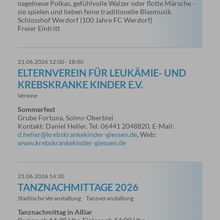
nagelneue Polkas, gefühlvolle Walzer oder flotte Märsche -
sie spielen und lieben feine traditionelle Blasmusik.
Schlosshof Werdorf (100 Jahre FC Werdorf)
Freier Eintritt
21.06.2026 12:00 - 18:00
ELTERNVEREIN FÜR LEUKÄMIE- UND
KREBSKRANKE KINDER E.V.
Vereine
Sommerfest
Grube Fortuna, Solms-Oberbiel
Kontakt: Daniel Heller, Tel. 06441 2048820, E-Mail:
d.heller@krebskrankekinder-giessen.de
, Web:
www.krebskrankekinder-giessen.de
21.06.2026 14:30
TANZNACHMITTAGE 2026
Städtische Veranstaltung
Tanzveranstaltung
Tanznachmittag in Aßlar