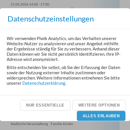
15.06.2026 14:00 - 17:00
MUSIKUNTERRICHT FÜR KINDER
Datenschutzeinstellungen
Städtische Veranstaltung
Sonstiges
Unser neues Angebot für Kinder zwischen 4 und 6 Jahren.
Am Glockenspiel und der Melodica werden erste Kenntnisse
erlangt.
Wir verwenden Piwik Analytics, um das Verhalten unserer
Info und Anmeldung unter 015735248472
Website-Nutzer zu analysieren und unser Angebot mithilfe
KuBa (Kultur im Backhaus), Bachstr. 39, 35614 Aßlar
der Ergebnisse ständig für Sie zu verbessern. Anhand dieser
Daten können wir Sie nicht persönlich identifizieren. Ihre IP-
Adresse wird anonymisiert.
16.06.2026 09:30 - 11:00
Bitte entscheiden Sie selbst, ob Sie der Erfassung der Daten
KRABBELGRUPPE ‚KUBABY‘
sowie der Nutzung externer Inhalte zustimmen oder
widersprechen. Weitere Informationen entnehmen Sie bitte
Städtische Veranstaltung
Familie-Kinder
unserer
Datenschutzerklärung
.
Info und Anmeldung unter 06441 803 269
KuBa (Kultur im Backhaus), Bachstr. 39, 35614 Aßlar
NUR ESSENTIELLE
WEITERE OPTIONEN
16.06.2026 15:15 - 18:30
ALLES ERLAUBEN
EARLY BIRDS
Städtische Veranstaltung
Familie-Kinder