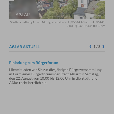
KLEIN-
ALTENSTÄDTEN
AẞLAR
WERDORF
BERGHAUSEN
BECHLINGEN
OBERLEMP
BERMOLL
Stadtverwaltung Aßlar | Mühlgrabenstraße 1 | 35614 Aßlar | Tel.: 06441
803-0 | Fax: 06441 803-899
AẞLAR AKTUELL
1
/ 8
Einladung zum Bürgerforum
Errei
Steu
Hiermit laden wir Sie zur diesjährigen Bürgerversammlung
in Form eines Bürgerforums der Stadt Aßlar für Samstag,
Am Fr
den 22. August von 10:00 bis 12:00 Uhr in die Stadthalle
Stadt
Aßlar recht herzlich ein.
Syste