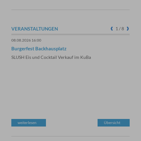
VERANSTALTUNGEN
1
/ 8
08.08.2026 16:00
09.08
Burgerfest Backhausplatz
Weste
SLUSH Eis und Cocktail Verkauf im KuBa
NSG B
Tage
Wande
Treff
weiterlesen
Übersicht
we