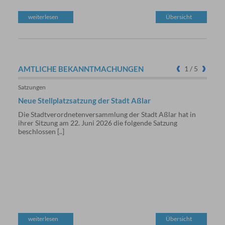
weiterlesen
Übersicht
we
AMTLICHE
BEKANNTMACHUNGEN
1
/ 5
Satzungen
Weite
Neue Stellplatzsatzung der Stadt Aßlar
Beka
Lieg
Die Stadtverordnetenversammlung der Stadt Aßlar hat in
Verm
ihrer Sitzung am 22. Juni 2026 die folgende Satzung
beschlossen [..]
An de
Bergh
Grenz
weiterlesen
Übersicht
we