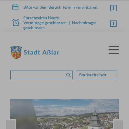
Zum Inhalt springen
Bitte vor dem Besuch Termin vereinbaren.
Sprechzeiten Heute
Vormittags: geschlossen | Nachmittags:
geschlossen
Menü
STADT ASSLAR
Barrierefreiheit
Suche absenden